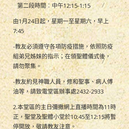
第二段時間︰中午12:15-1:15
由1月24日起，星期一至星期六，早上
7:45
-教友必須遵守各項防疫措施，依照防疫
組弟兄姊妹的指示；在領聖體儀式後，
請勿聚集。
-教友約見神職人員，修和聖事、病人傅
油等，請致電堂區辦事處2432-2933
2.本堂區的主日彌撒網上直播時間為11時
正，聖堂及聖體小堂於10:45至12:15將暫
停開放，敬請教友注意。