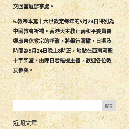
交回堂區辦事處。
5.教宗本篤十六世欽定每年的5月24日特別為
中國教會祈禱。香港天主教正義和平委員會
響應榮休教宗的呼籲，將舉行彌撒，日期及
時間為5月24日晚上8時正，地點在西灣河聖
十字架堂，由陳日君樞機主禮，歡迎各位教
友參與。
近期文章