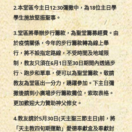
2.本堂區今主日12:30彌撒中，為18位主日學
學生施放堅振聖事。
3.堂區將舉辦步行籌款，為聖堂籌募經費。由
於疫情關係，今年的步行籌款轉為線上舉
行，將不設指定路線，不受時間及地域限
制，教友只須在6月1日至30日期間內透過步
行、跑步和單車，便可以為聖堂籌款。敬請
教友為堂區出一分力，踴躍參加。下主日彌
撒後請到小廣場步行籌款攤位，索取表格。
更加歡迎大力贊助神父修女。
4.教友請於5月30日(天主聖三節主日)前，將
「天主教四旬期運動」愛德奉獻盒及奉獻封