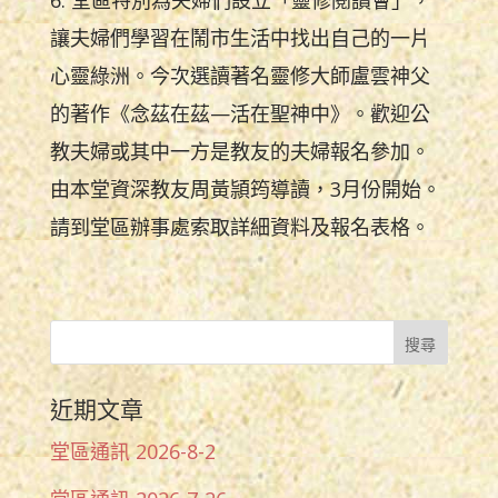
6. 堂區特別為夫婦們設立「靈修閱讀會」，
讓夫婦們學習在鬧市生活中找出自己的一片
心靈綠洲。今次選讀著名靈修大師盧雲神父
的著作《念茲在茲—活在聖神中》。歡迎公
教夫婦或其中一方是教友的夫婦報名參加。
由本堂資深教友周黃頴筠導讀，3月份開始。
請到堂區辦事處索取詳細資料及報名表格。
近期文章
堂區通訊 2026-8-2