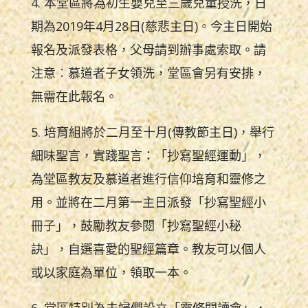
4. 本堂區將為初生嬰兒至三歲兒童授洗，日
期為2019年4月28日(慈悲主日)。今主日開始
報名及派發表格，父母請到辦事處索取。請
注意︰慕道者子女領洗，堂區會另有安排，
無需在此報名。
5. 培育組將於二月至十月(傳教節主日)，舉行
細味聖言，實踐聖言：「抄寫聖經運動」，
為堂區教友及慕道者進行信仰培育和靈修之
用。並將在二月第一主日派發「抄寫聖經小
冊子」，鼓勵教友參閱「抄寫聖經小秘
訣」，自選喜愛的聖經篇章。教友可以個人
或以家庭為單位，領取一本。