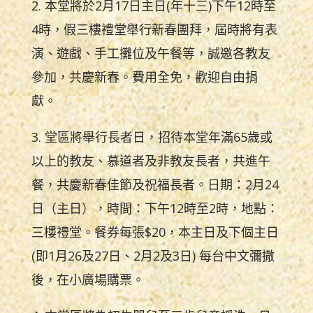
2. 本堂將於2月17日主日(年十三)下午12時至
4時，假三樓禮堂舉行新春團拜，屆時將有表
演、遊戲、手工攤位及午餐等，誠邀各教友
參加，共慶新春。費用全免，歡迎自由捐
獻。
3. 堂區將舉行長者日，招待本堂年滿65歲或
以上的教友、慕道者及非教友長者，共進午
餐，共慶新春佳節及祝福長者。日期：2月24
日（主日），時間：下午12時至2時，地點：
三樓禮堂。餐券每張$20，本主日及下個主日
(即1月26及27日、2月2及3日) 每台中文彌撒
後，在小廣場購票。