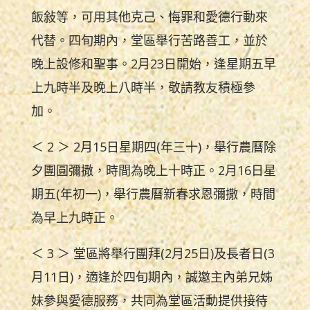
飯敍等，可用其他克己、悔罪和愛德行動來
代替。四旬期內，堂區舉行苦路善工，並於
晚上設修和聖事。2月23日開始，逢星期五早
上九時半及晚上八時半，敬請教友積極參
加。
＜ 2 ＞ 2月15日星期四(年三十)，舉行農曆除
夕團圓彌撒，時間為晚上十時正。2月16日星
期五(年初一)，舉行農曆新春求恩彌撒，時間
為早上九時正。
＜ 3 ＞ 堂區將舉行團拜(2月25日)及長者日(3
月11日)，適逢於四旬期內，誠邀主內弟兄姊
妹參與愛德服務，共同為堂區活動提供接待