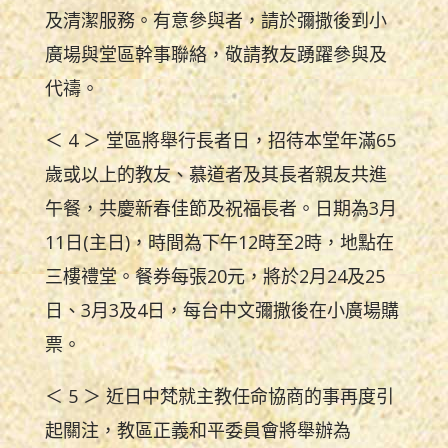
及清潔服務。有意參與者，請於彌撒後到小
廣場與堂區幹事聯絡，敬請教友踴躍參與及
代禱。
＜ 4 ＞ 堂區將舉行長者日，招待本堂年滿65
歲或以上的教友、慕道者及其長者親友共進
午餐，共慶新春佳節及祝福長者。日期為3月
11日(主日)，時間為下午12時至2時，地點在
三樓禮堂。餐券每張20元，將於2月24及25
日、3月3及4日，每台中文彌撒後在小廣場購
票。
＜ 5 ＞ 近日中梵就主教任命協商的事再度引
起關注，教區正義和平委員會將舉辦為