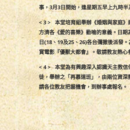
事，3月3日開始，逢星期五早上九時
< 3 > 本堂培育組舉辦《婚姻與家
方濟各《愛的喜樂》勸喻的意義。日期
日
(
18
、
1
9
及
2
5
、
2
6)
各台彌撒後派發。
賞電影『優獸大都會』。敬請教友熱心
< 4 > 本堂為有興趣深入認識天主
徒，舉辦之「再慕道班」，由兩位資深
請各位教友把握機會，到辦事處報名。