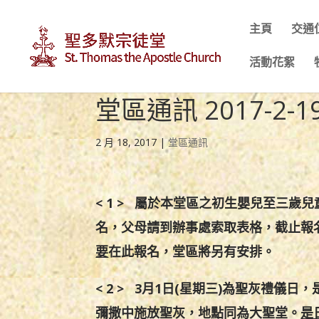
主頁
交通
活動花絮
堂區通訊 2017-2-1
2 月 18, 2017
|
堂區通訊
< 1 > 屬於本堂區之初生嬰兒至三歲
名，父母請到辦事處索取表格，截止報
要
在此報名，堂區將另有安排。
< 2 >
3
月1日(星期三)為聖灰禮儀日，
彌撒中施放聖灰，地點同為大聖堂。
是