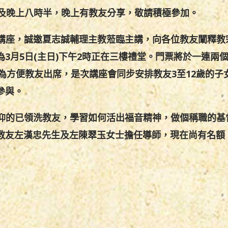
半及晚上八時半，晚上有教友分享，敬請積極參加。
庭》講座，誠邀夏志誠輔理主教蒞臨主講，向各位教友闡
釋
教
為
3
月
5
日
(
主日
)
下午
2
時正在三樓禮堂。門票將於一連兩
為方便教友出席，是次講座會同步安排教友
3
至
12
歲的子
參與。
教信仰的已領洗教友，學習如何活出福音精神，做個稱職的基
教友左漢忠先生及左陳翠玉女士擔任導師，現在尚有名額