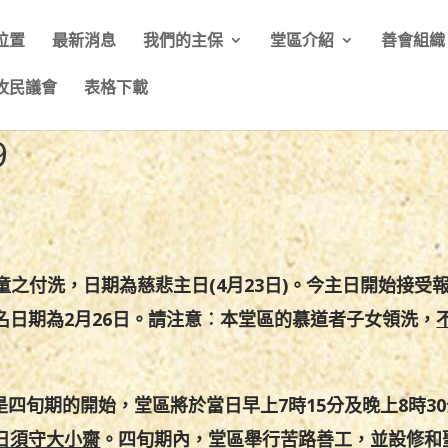
位置
最新消息
我們的主保
堂區介紹
善會組織
牧民議會
表格下載
9
兒童之付洗，日期為慈悲主日(4月23日)。今主日開始接受
名日期為2月26日。請注意︰本堂區的慕道者子女領洗，
是四旬期的開始，堂區將於當日早上7時15分及晚上8時3
日須守大小齋
。四旬期內，堂區舉行苦路善工，並設修和